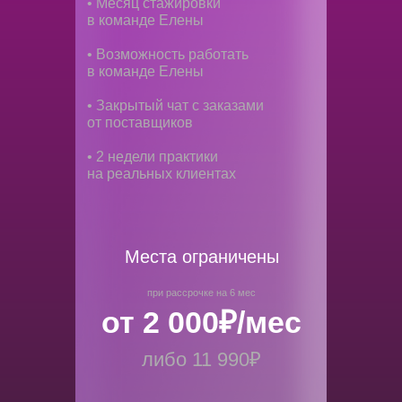
• Месяц стажировки
в команде Елены
• Возможность работать
в команде Елены
• Закрытый чат с заказами
от поставщиков
• 2 недели практики
на реальных клиентах
Места ограничены
при рассрочке на 6 мес
от 2 000₽/мес
либо 11 990₽