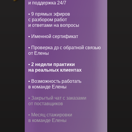
и поддержка 24/7
• 9 прямых эфиров
с разбором работ
и ответами на вопросы
• Именной сертификат
• Проверка дз с обратной связью
от Елены
•
2 недели практики
на реальных клиентах
• Возможность работать
в команде Елены
• Закрытый чат с заказами
от поставщиков
• Месяц стажировки
в команде Елены