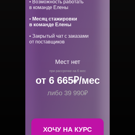
• Возможность работать
в команде Елены
•
Месяц стажировки
в команде Елены
• Закрытый чат с заказами
от поставщиков
Мест нет
при рассрочке на 6 мес
от 6 665₽/мес
либо 39 990₽
ХОЧУ НА КУРС