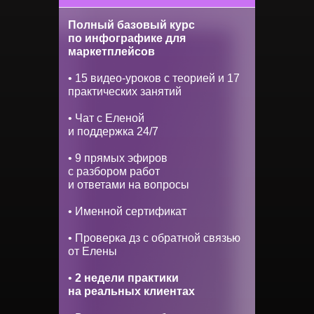
Полный базовый курс
по инфографике для
маркетплейсов
• 15 видео-уроков с теорией и 17
практических занятий
• Чат с Еленой
и поддержка 24/7
• 9 прямых эфиров
с разбором работ
и ответами на вопросы
• Именной сертификат
• Проверка дз с обратной связью
от Елены
•
2 недели практики
на реальных клиентах