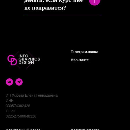
не понравится?
Телеграм-канал
ВКонтакте
ИП Хорева Елена Геннадьевна
ИНН
330574302428
ОГРН
322527500048326